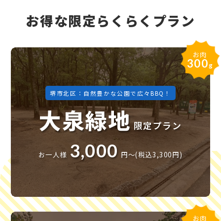
お得な限定らくらくプラン
お肉
300
g
堺市北区：自然豊かな公園で広々BBQ！
大泉緑地
限定プラン
3,000
お一人様
円〜(税込3,300円)
お肉