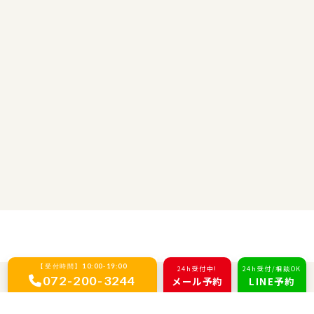
バーベキューレンタル
【受付時間】10:00-19:00
24h受付中!
24h受付/相談OK
072-200-3244
メール予約
LINE予約
ご利用の流れ