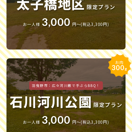
太子橋地区
限定プラン
3,000
お一人様
円〜(税込3,300円)
お肉
300
g
羽曳野市：広々河川敷で手ぶらBBQ！
石川河川公園
限定プラン
3,000
お一人様
円〜(税込3,300円)