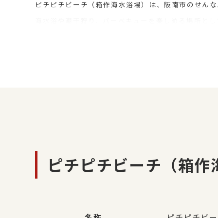
ピチピチビーチ（箱作海水浴場）は、阪南市のせんな
海水浴や潮干狩り、バーベキューを楽しめる場所とし
海辺で楽しむBBQは、家族でのお出かけや友人同士
ったり過ごせるのがピチピチビーチならではの魅力で
ラクビーなら、BBQに必要な食材・機材・テーブル
楽しめます。
海を眺めながら過ごせるピチピチビーチ（箱作海水浴
ピチピチビーチ（箱作
名称
ピチピチビー