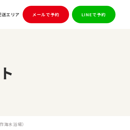
配送エリア
メールで予約
LINEで予約
ト
作海水浴場）