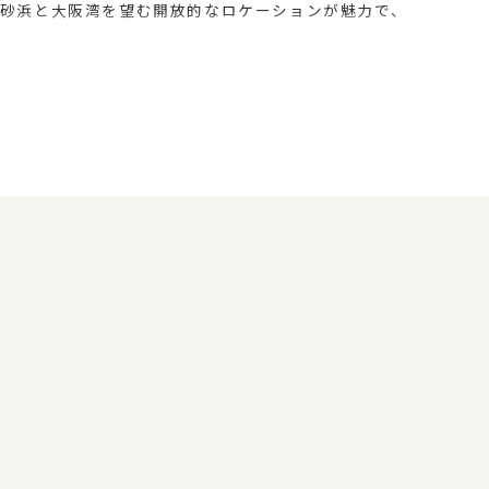
い砂浜と大阪湾を望む開放的なロケーションが魅力で、
す。普段の公園BBQとは違い、海風を感じながらゆ
、重たい荷物を運ぶ手間なく、手ぶらで気軽にBBQを
サービスを使って楽しい時間をお過ごしください。