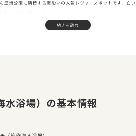
ん里海公園に隣接する海沿いの人気レジャースポットです。白
て多くの方に親しまれています。
の集まり、学生グループ、会社のレクリエーションにもぴったりで
す。
・イスなどをまとめてご用意。設営から片付けまで対応するため
場）で、準備や後片付けを気にせず、ラクビーのBBQレンタル
海水浴場）の基本情報
チ（箱作海水浴場）