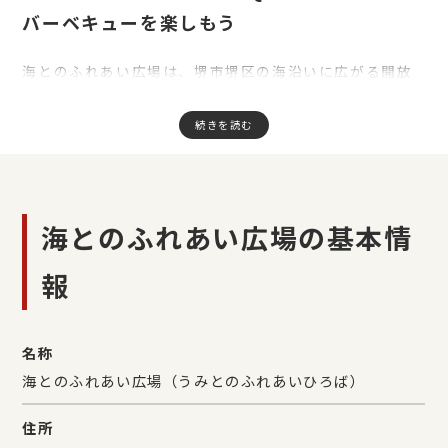
バーベキューを楽しもう
海とのふれあい広場は、堺市堺区の海沿いに広がる開放
感たっぷりのレジャースポットです。広々とした芝生広場
や海を感じられるロケーションが魅力で、家族連れや友
人同士、会社のレクリエーションなど、さまざまなシー
ンでBBQを楽しめます。
園内にはバーベキューを楽しめる広場があり、休日には
海とのふれあい広場の基本情
多くのグループでにぎわいます。駐車場も無料で利用で
きるため、車でアクセスしやすく、荷物が多くなりがち
報
なBBQにも便利なスポットです。
ラクビーなら、BBQに必要な食材・機材・テーブル・イ
名称
スなどをまとめてご用意。設営から片付けまで対応する
海とのふれあい広場（うみとのふれあいひろば）
ため、重たい荷物を運ぶ手間なく、手ぶらで気軽にBBQ
を楽しめます。
住所