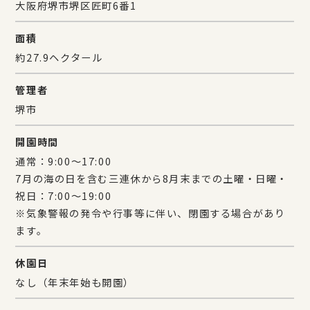
海風を感じる開放的な海とのふれあい広場で、準備や後
大阪府堺市堺区匠町6番1
片付けを気にせず、ラクビーのBBQレンタルサービスを
面積
使って楽しい時間をお過ごしください。
約27.9ヘクタール
管理者
堺市
開園時間
通常：9:00〜17:00
7月の海の日を含む三連休から8月末までの土曜・日曜・
祝日：7:00〜19:00
※気象警報の発令や行事等に伴い、閉園する場合があり
ます。
休園日
なし（年末年始も開園）